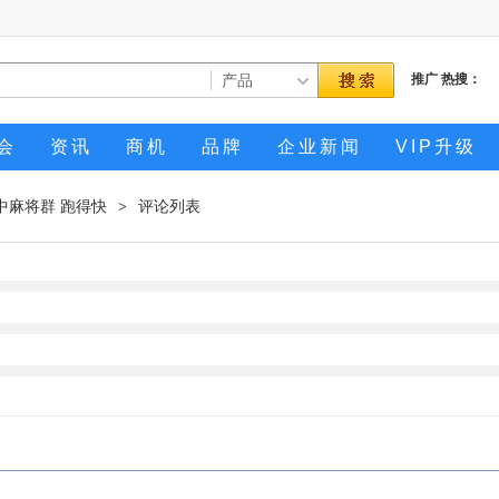
推广
热搜：
会
资讯
商机
品牌
企业新闻
VIP升级
中麻将群 跑得快
评论列表
>