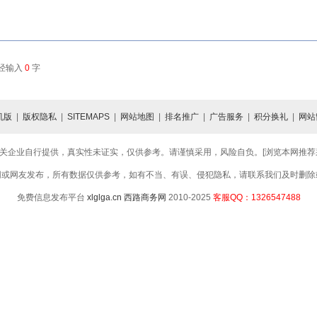
已经输入
0
字
机版
|
版权隐私
|
SITEMAPS
|
网站地图
|
排名推广
|
广告服务
|
积分换礼
|
网站
关企业自行提供，真实性未证实，仅供参考。请谨慎采用，风险自负。[浏览本网推荐采用
网或网友发布，所有数据仅供参考，如有不当、有误、侵犯隐私，请联系我们及时删除
免费信息发布平台
xlglga.cn
西路商务网
2010-2025
客服QQ：1326547488