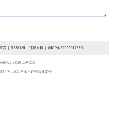
留言
|
RSS订阅
|
违规举报
|
晋ICP备2022001766号
IE8.0及以上浏览器]
或纠正，本站不承担任何法律责任!