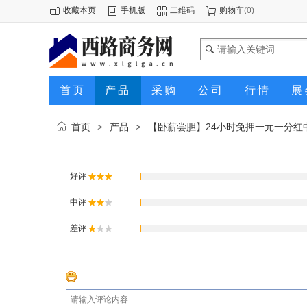
收藏本页
手机版
二维码
购物车
(
0
)
首页
产品
采购
公司
行情
展
首页
产品
【卧薪尝胆】24小时免押一元一分红
>
>
好评
中评
差评