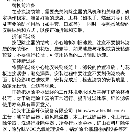
替换前准备
在替换滤袋前，需要先关闭除尘器的风机和相关电源，确
定操作稳定。准备好新的滤袋、工具（如扳手、螺丝刀等）以
及需要的防护用品（如手套、口罩等）。同时，要熟悉滤袋的
安装结构和方式，以便正确拆卸和安装。
拆卸旧滤袋
按照除尘器的结构，小心地拆卸旧滤袋。注意不要损坏滤
袋的安装部件，如花板、袋笼等。如果滤袋与花板或袋笼粘连
较紧，不要强行拉扯，可使用适当的工具辅助拆卸。
安装新滤袋
将新的滤袋小心地安装到袋笼上，滤袋的位置准确，与花
板连接紧密，避免漏风。安装过程中要注意不要划伤滤袋表
面，以免影响过滤效果。安装完成后，检查滤袋的安装质量，
确定无松动、歪斜等现象。
正确把握除尘器滤袋的工作环境要求以及掌握正确的替换
技巧，对于确定除尘器的正常运行、提升过滤速率、延长滤袋
使用寿命具有重要意义。
泊头市正鼎环保设备有限公司
（
http://www.btzdhb.com/
）
主营：滤筒除尘器，旋风除尘器，木工行业除尘器，化工行业
除尘器，
洗煤行业除尘器
，
冶金行业除尘器
，
矿山石料厂除尘
器
，
除异味VOC光氧处理设备
，锅炉除尘∕脱硫∕脱销设备等环