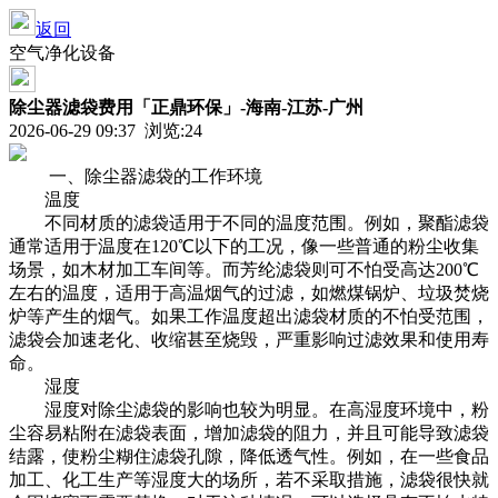
返回
空气净化设备
除尘器滤袋费用「正鼎环保」-海南-江苏-广州
2026-06-29 09:37 浏览:
24
一、
除尘器滤袋
的工作环境
温度
不同材质的滤袋适用于不同的温度范围。例如，聚酯滤袋
通常适用于温度在120℃以下的工况，像一些普通的粉尘收集
场景，如木材加工车间等。而芳纶滤袋则可不怕受高达200℃
左右的温度，适用于高温烟气的过滤，如燃煤锅炉、垃圾焚烧
炉等产生的烟气。如果工作温度超出滤袋材质的不怕受范围，
滤袋会加速老化、收缩甚至烧毁，严重影响过滤效果和使用寿
命。
湿度
湿度对
除尘滤袋
的影响也较为明显。在高湿度环境中，粉
尘容易粘附在滤袋表面，增加滤袋的阻力，并且可能导致滤袋
结露，使粉尘糊住滤袋孔隙，降低透气性。例如，在一些食品
加工、化工生产等湿度大的场所，若不采取措施，滤袋很快就