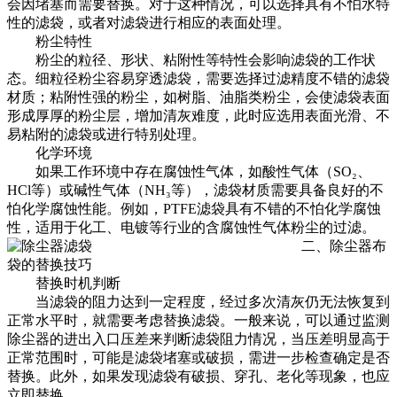
会因堵塞而需要替换。对于这种情况，可以选择具有不怕水特
性的滤袋，或者对滤袋进行相应的表面处理。
粉尘特性
粉尘的粒径、形状、粘附性等特性会影响滤袋的工作状
态。细粒径粉尘容易穿透滤袋，需要选择过滤精度不错的滤袋
材质；粘附性强的粉尘，如树脂、油脂类粉尘，会使滤袋表面
形成厚厚的粉尘层，增加清灰难度，此时应选用表面光滑、不
易粘附的滤袋或进行特别处理。
化学环境
如果工作环境中存在腐蚀性气体，如酸性气体（SO₂、
HCl等）或碱性气体（NH₃等），滤袋材质需要具备良好的不
怕化学腐蚀性能。例如，PTFE滤袋具有不错的不怕化学腐蚀
性，适用于化工、电镀等行业的含腐蚀性气体粉尘的过滤。
二、
除尘器布
袋
的替换技巧
替换时机判断
当滤袋的阻力达到一定程度，经过多次清灰仍无法恢复到
正常水平时，就需要考虑替换滤袋。一般来说，可以通过监测
除尘器的进出入口压差来判断滤袋阻力情况，当压差明显高于
正常范围时，可能是滤袋堵塞或破损，需进一步检查确定是否
替换。此外，如果发现滤袋有破损、穿孔、老化等现象，也应
立即替换。