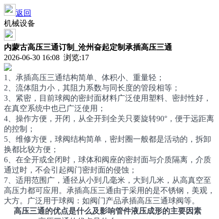
返回
机械设备
内蒙古高压三通订制_沧州奋起定制承插高压三通
2026-06-30 16:08 浏览:
17
1、承插高压三通结构简单、体积小、重量轻；
2、流体阻力小，其阻力系数与同长度的管段相等；
3、紧密，目前球阀的密封面材料广泛使用塑料、密封性好，
在真空系统中也已广泛使用；
4、操作方便，开闭，从全开到全关只要旋转90°，便于远距离
的控制；
5、维修方便，球阀结构简单，密封圈一般都是活动的，拆卸
换都比较方便；
6、在全开或全闭时，球体和阀座的密封面与介质隔离，介质
通过时，不会引起阀门密封面的侵蚀；
7、适用范围广，通径从小到几毫米，大到几米，从高真空至
高压力都可应用。承插高压三通由于采用的是不锈钢，美观，
大方。广泛用于球阀：如阀门产品承插高压三通球阀等。
高压三通的优点是什么及影响管件液压成形的主要因素