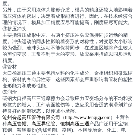
度。
另外，由于采用液体为胀形介质，模具的精度还较大地影响着
高压液体的密封，决定着成形能否进行。因此，在技术经济合
理的情况下，模具加工精度应尽可能提高，刚度应尽可能大。
③挤压冲头
主要指液压成形中左、右两个挤压冲头应保持同步运动的精
度。冲头运动的同步性影响着变形的对称性，对变形大小影响
较为强烈。若冲头运动不能保持同步，在过渡区域将产生较大
的剪切变形，非常不利于大的变形。故应采用措施以同步运动
精度。
④管材
大口径高压三通主要包括材料的化学成分、金相组织和微观结
构、管材的各向异性等，这些因素都会严重影响着管材的塑性
变形能力和成形性能。
⑤润滑
碳钢大口径高压三通摩擦力会导致应力应变场分布的不均和变
形抗力的增大，工件表面擦伤等，故应采用合适的润滑剂并保
持良好的润滑状态，以便减小摩擦。
沧州奋起高压管件有限公司
（
http://www.fenqigj.com
）主营各
种
高压管帽
、
高压异径管
、
锻制高压三通
产品广泛用于宝钢、
鞍钢、鞍钢股份(含鲅鱼圈、凌钢)、本钢等冶金、化工、电