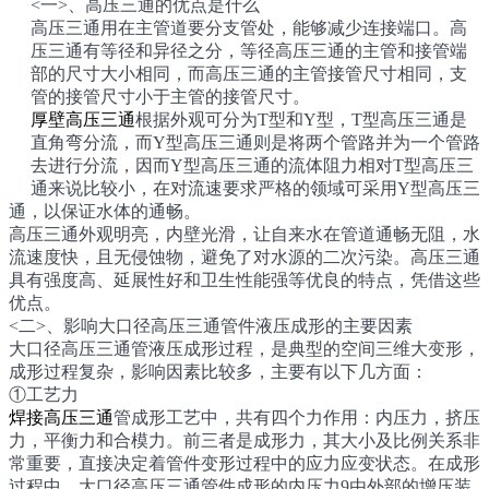
<一>、高压三通的优点是什么
高压三通用在主管道要分支管处，能够减少连接端口。高
压三通有等径和异径之分，等径高压三通的主管和接管端
部的尺寸大小相同，而高压三通的主管接管尺寸相同，支
管的接管尺寸小于主管的接管尺寸。
厚壁高压三通
根据外观可分为T型和Y型，T型高压三通是
直角弯分流，而Y型高压三通则是将两个管路并为一个管路
去进行分流，因而Y型高压三通的流体阻力相对T型高压三
通来说比较小，在对流速要求严格的领域可采用Y型高压三
通，以保证水体的通畅。
高压三通外观明亮，内壁光滑，让自来水在管道通畅无阻，水
流速度快，且无侵蚀物，避免了对水源的二次污染。高压三通
具有强度高、延展性好和卫生性能强等优良的特点，凭借这些
优点。
<二>、影响大口径高压三通管件液压成形的主要因素
大口径高压三通管液压成形过程，是典型的空间三维大变形，
成形过程复杂，影响因素比较多，主要有以下几方面：
①工艺力
焊接高压三通
管成形工艺中，共有四个力作用：内压力，挤压
力，平衡力和合模力。前三者是成形力，其大小及比例关系非
常重要，直接决定着管件变形过程中的应力应变状态。在成形
过程中，大口径高压三通管件成形的内压力9由外部的增压装