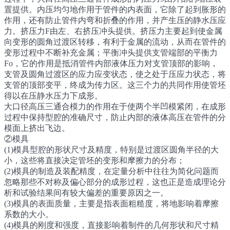
置提供。内压均匀地作用于管件的内表面，它除了起到胀形的
作用，还有防止管件内弯和折叠的作用，并产生压的静水压应
力。挤压力F由左、右挤压冲头提供。挤压力主要起到使金属
向变形的圆角过渡区转移，有利于金属的流动，从而在管件的
变形过程中不断补充金属；平衡冲头提供支管端部的平衡力
Fo，它的作用是抵消管件内部液体压力对支管顶部的影响，
支管及圆角过渡区的应力应变状态，使之处于压应力状态，将
支管的顶部变平，终成为传力区。这三个力的共同作用使管坯
得以在压静水压力下成形。
大口径高压三通合模力的作用在于使两个半凹模紧闭，在成形
过程中保持型腔的准确尺寸，防止内部的液体高压在管件的分
模面上挤出飞边。
②模具
(1)模具型腔的形状尺寸及精度，特别是过渡区圆角半径的大
小，这些将直接决定管坯的变形和摩擦力的分布；
(2)模具的制造及装配精度，在定量分析中往往为简化问题而
忽略那些不对称及偏心部分的成形过程，这也正是造成理论分
析和试验结果间有较大偏差的重要原因之一。
(3)模具的表面质量，主要是指表面粗糙度，将地影响着摩擦
系数的大小。
(4)模具的刚度和强度，直接影响着制件的几何形状和尺寸精