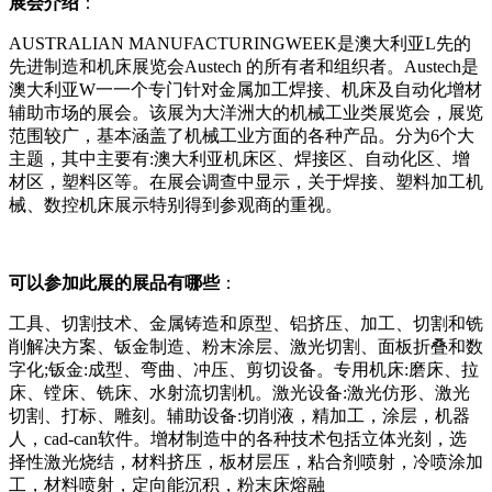
展会介绍
：
AUSTRALIAN MANUFACTURINGWEEK是澳大利亚L先的
先进制造和机床展览会Austech 的所有者和组织者。Austech是
澳大利亚W一一个专门针对金属加工焊接、机床及自动化增材
辅助市场的展会。该展为大洋洲大的机械工业类展览会，展览
范围较广，基本涵盖了机械工业方面的各种产品。分为6个大
主题，其中主要有:澳大利亚机床区、焊接区、自动化区、增
材区，塑料区等。在展会调查中显示，关于焊接、塑料加工机
械、数控机床展示特别得到参观商的重视。
可以参加此展的展品有哪些
：
工具、切割技术、金属铸造和原型、铝挤压、加工、切割和铣
削解决方案、钣金制造、粉末涂层、激光切割、面板折叠和数
字化;钣金:成型、弯曲、冲压、剪切设备。专用机床:磨床、拉
床、镗床、铣床、水射流切割机。激光设备:激光仿形、激光
切割、打标、雕刻。辅助设备:切削液，精加工，涂层，机器
人，cad-can软件。增材制造中的各种技术包括立体光刻，选
择性激光烧结，材料挤压，板材层压，粘合剂喷射，冷喷涂加
工，材料喷射，定向能沉积，粉末床熔融