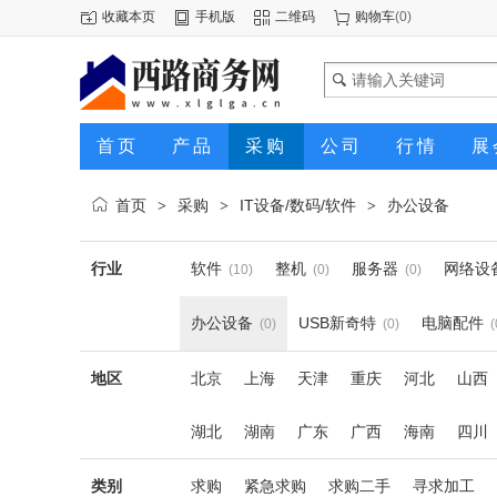
收藏本页
手机版
二维码
购物车
(
0
)
首页
产品
采购
公司
行情
展
首页
采购
IT设备/数码/软件
办公设备
>
>
>
行业
软件
整机
服务器
网络设
(10)
(0)
(0)
办公设备
USB新奇特
电脑配件
(0)
(0)
(
地区
北京
上海
天津
重庆
河北
山西
湖北
湖南
广东
广西
海南
四川
类别
求购
紧急求购
求购二手
寻求加工