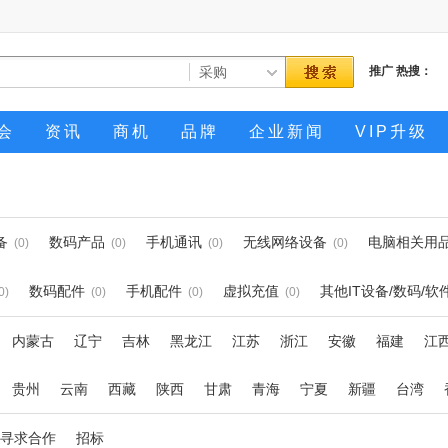
推广
热搜：
会
资讯
商机
品牌
企业新闻
VIP升级
备
数码产品
手机通讯
无线网络设备
电脑相关用
(0)
(0)
(0)
(0)
数码配件
手机配件
虚拟充值
其他IT设备/数码/软
0)
(0)
(0)
(0)
内蒙古
辽宁
吉林
黑龙江
江苏
浙江
安徽
福建
江
贵州
云南
西藏
陕西
甘肃
青海
宁夏
新疆
台湾
寻求合作
招标