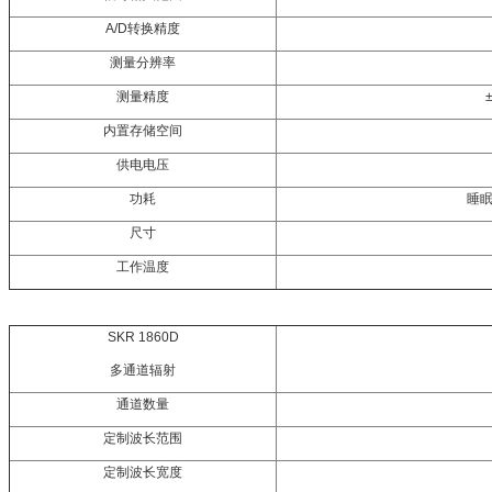
A/D转换精度
测量分辨率
测量精度
内置存储空间
供电电压
功耗
睡眠
尺寸
工作温度
SKR 1860D
多通道辐射
通道数量
定制波长范围
定制波长宽度