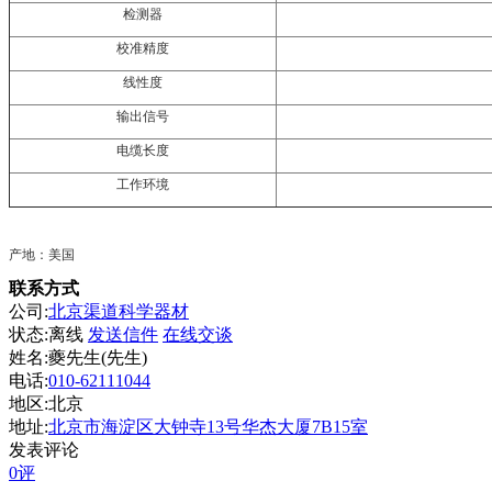
检测器
校准精度
线性度
输出信号
电缆长度
工作环境
产地：美国
联系方式
公司:
北京渠道科学器材
状态:
离线
发送信件
在线交谈
姓名:夔先生(先生)
电话:
010-62111044
地区:北京
地址:
北京市海淀区大钟寺13号华杰大厦7B15室
发表评论
0评