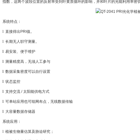
指数，这两个波段位置的反射率受到叶黄质循环的影响，并和叶片的光能利用率密切
系统特点：
l
直接得出PRI值。
l
长期无人职守测量。
l
易安装、便于维护
l
测量精度高，无须人工参与
l
数据采集密度可以自行设置
l
状态监控
l
支持交流 / 太阳能供电方式
l
可单站应用也可组网布点，无线数据传输
l
大容量数据存储器
系统应用：
l
植被生物量估算及胁迫研究；