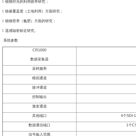
l
植物对光的利用效率研究；
l
植被覆盖度（土地利用）方面研究；
l
植物营养（氮肥）方面的研究；
l
遥感辐射标定研究。
系统参数
CR1000
数据采集器
采样频率
模拟通道
脉冲通道
控制输出
激发通道
其他端口
4个SDI
数据通信端口
1个C
信号输入范围