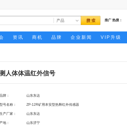
推广
热搜：
会
资讯
商机
品牌
企业新闻
VIP升级
 检测人体体温红外信号
品牌：
山东东达
型号名称：
ZP-12R矿用本安型热释红外传感器
生产厂家：
山东东达
产地：
山东济宁