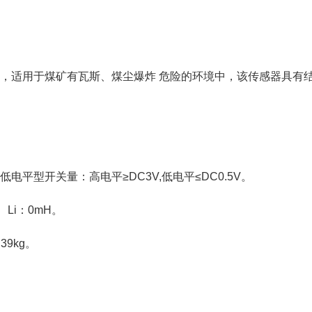
全型，适用于煤矿有瓦斯、煤尘爆炸 危险的环境中，该传感器具
电平型开关量：高电平≥DC3V,低电平≤DC0.5V。
F Li：0mH。
39kg。