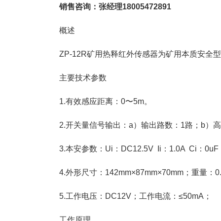
销售咨询：张经理
18005472891
概述
ZP-12R矿用热释红外传感器为矿用本质安
主要技术参数
1.有效感应距离：0〜5m。
2.开关量信号输出：a）输出路数：1路；b）高低
3.本安参数：Ui：DC12.5V Ii：1.0A Ci：0u
4.外形尺寸：142mm×87mm×70mm；重量：0.
5.工作电压：DC12V；工作电流：≤50mA；
工作原理