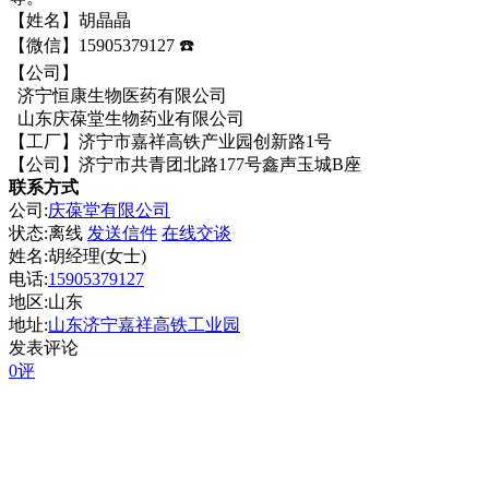
【姓名】胡晶晶
【微信】15905379127 ☎️
【公司】
济宁恒康生物医药有限公司
山东庆葆堂生物药业有限公司
【工厂】济宁市嘉祥高铁产业园创新路1号
【公司】济宁市共青团北路177号鑫声玉城B座
联系方式
公司:
庆葆堂有限公司
状态:
离线
发送信件
在线交谈
姓名:胡经理(女士)
电话:
15905379127
地区:山东
地址:
山东济宁嘉祥高铁工业园
发表评论
0评