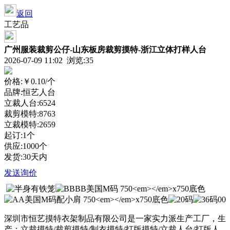
返回
工艺品
广州服装裁剪公仔-山东板房裁剪摸特-浙江立体打样人台
2026-07-09 11:02 浏览:
35
价格:
￥0.10
/个
品牌:恒艺人台
立裁人台:6524
裁剪模特:8763
立裁模特:2659
起订:1个
供应:1000个
发货:30天内
发送询价
深圳市恒艺摸特衣架制品有限公司是一家实力派生产工厂，生
产：立裁摸特/裁剪摸特/制衣摸特/打版摸特/立裁人台/打版人