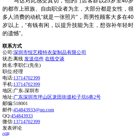
马达对此感受真切，他的门店客群以25岁至40岁
的都市上班族、自由职业者为主，大部分都是女性，很
多人消费的动机“就是一张照片”，而男性顾客大多在40
岁以上，“有钱有闲，以提升技能为主，想弥补年轻时
的遗憾”。
联系方式
公司:
深圳市恒艺模特衣架制品有限公司
状态:
离线
发送信件
在线交谈
姓名:李职仁(先生)
职位:经理
电话:
13714702399
手机:
13714702399
地区:广东-深圳市
地址:
广东深圳市坪山区龙田街道松子坑6巷2号
邮编:518001
邮件:
454843933@qq.com
QQ:
454843933
微信:
13714702399
发表评论
0评