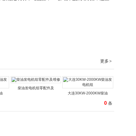
更多
>
柴油发电机组零配件及
油
大连30KW-2000KW柴油
0
条