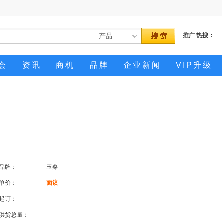
推广
热搜：
会
资讯
商机
品牌
企业新闻
VIP升级
品牌：
玉柴
单价：
面议
起订：
供货总量：