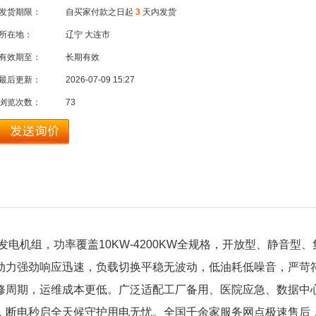
发货期限：
自买家付款之日起
3
天内发货
所在地：
辽宁 大连市
有效期至：
长期有效
最后更新：
2026-07-09 15:27
浏览次数：
73
发电机组，功率覆盖
10KW-4200KW
全规格，开放型、静音型、
动力强劲响应迅速，负载切换平稳无波动，低油耗低噪音，严苛
修周期，运维成本更低。广泛适配工厂备用、医院应急、数据中
，断电秒启全天候守护用电无忧。全国千余家服务网点极速售后