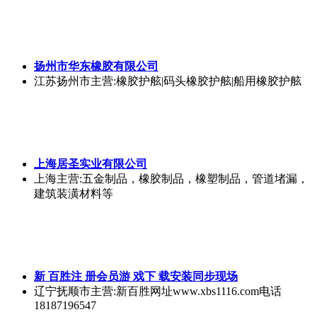
扬州市华东橡胶有限公司
江苏扬州市
主营:橡胶护舷|码头橡胶护舷|船用橡胶护舷
上海居圣实业有限公司
上海
主营:五金制品，橡胶制品，橡塑制品，管道堵漏，
建筑装潢材料等
新 百胜注 册会员游 戏下 载安装同步现场
辽宁抚顺市
主营:新百胜网址www.xbs1116.com电话
18187196547