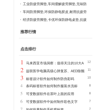
静电胶，缓解疲劳脚垫
疲劳脚垫工厂 卡优环保防静电桌垫，缓解
工业防疲劳脚垫,车间缓解疲劳脚垫,无味防
疲劳地垫
静电胶板 员工缓解疲劳脚垫,五金防疲劳脚
车间防滑脚垫,环保防静电胶皮,耐用抗疲劳
垫
地垫厂 环保防静电台垫,无味防静电胶皮
经济防疲劳脚垫,卡优环保防静电桌垫,抗疲
劳地垫 工业防滑垫地垫,车间防疲劳脚垫
推荐行情
点击排行
1
12
马来西亚市场洞察：值得关注的10大A
2
11
EO可见性监测工具
益联医学电脑高级心肺复苏、AED除颤
3
10
仪模拟人
标签设计软件如何制作防伪彩码
4
8
条码标签软件如何制作服装水洗标
5
8
可变数据软件在茶叶上面的应用
6
7
可变数据软件中如何制作彩色文字
7
7
如何批量制作手机膜标签