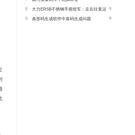
8
6
大力ERSB不锈钢手摇绞车：左右往复运
9
6
动上下操作
条形码生成软件中条码生成问题
定
则
稳
此
。