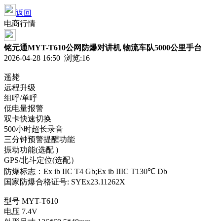
返回
电商行情
铭元通MYT-T610公网防爆对讲机 物流车队5000公里手台
2026-04-28 16:50 浏览:
16
遥毙
远程升级
组呼/单呼
低电量报警
双卡快速切换
500小时超长录音
三分钟预警提醒功能
振动功能(选配 )
GPS/北斗定位(选配）
防爆标志：Ex ib IIC T4 Gb;Ex ib IIIC T130℃ Db
国家防爆合格证号: SYEx23.11262X
型号 MYT-T610
电压 7.4V