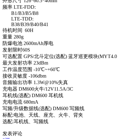
外形尺寸 126*60.5*40mm
频率 LTE-FDD:
B1/B3/B5/B8
LTE-TDD:
B38/B39/B40/B41
待机时间 60H
重量 280g
防爆电池 2600mAh厚电
发射限时60S
可选配置 GPS/北斗定位(选配) 蓝牙巡更模块(MYT4.0
最大发射功率 23dBm
工作温度范围 -10℃~+60℃
接收灵敏度 -106dbm
音频输出功率 1.3W@10%失真
充电器 DM600火牛/12V11.5A/3C
耳机线(选配) DM600 耳机线
充电电流 680mA
写频/升级数据线(选配) DM600 写频线
标配:电池、天线、座充、火牛、背夹
选配:耳机线、写频线
发表评论