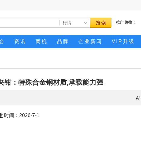
推广
热搜：
会
资讯
商机
品牌
企业新闻
VIP升级
板夹钳：特殊合金钢材质,承载能力强
钳
时间：2026-7-1