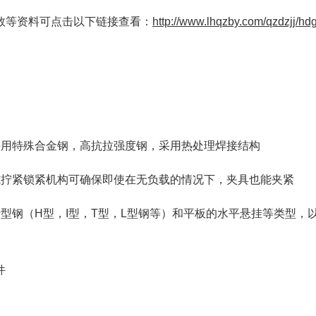
数等资料可点击以下链接查看：
http://www.lhqzby.com/qzdzjj/hd
采用特殊合金钢，高抗拉强度钢，采用热处理焊接结构
式拧紧锁紧机构可确保即使在无负载的情况下，夹具也能夹紧
于型钢（H型，I型，T型，L型钢等）和平板的水平悬挂等类型，
件