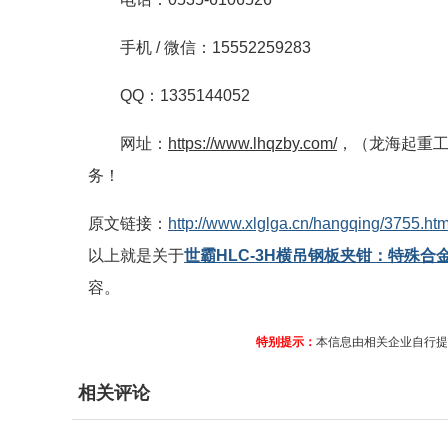
手机 / 微信：15552259283
QQ：1335144052
网址：
https://www.lhqzby.com/
，（龙海起重
务！
原文链接：
http://www.xlglga.cn/hangqing/3755.htm
以上就是关于
世霸HLC-3H横吊钢板夹钳：特殊合
容。
特别提示：
本信息由相关企业自行提
相关评论