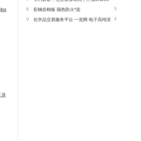
8
3
gbq
918436U
彩钢岩棉板 隔热防火*选
9
3
化学品交易服务平台 一览网 电子高纯溶
剂 大包装产品
以及