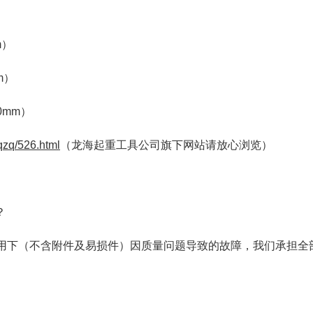
）
m）
m）
0mm）
qzq/526.html
（龙海起重工具公司旗下网站请放心浏览）
？
使用下（不含附件及易损件）因质量问题导致的故障，我们承担全