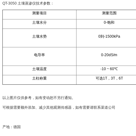
QT-3050 土壤蒸渗仪技术参数：
测量项目
测量范围
土壤水分
0-饱和
土壤水势
0到-1500kPa
电导率
0-20dS/m
土壤温度
-10 ~ 60℃
土柱称重
可选1T，3T，6T
以上图片仅供参考，如有变动恕不另行通知。
可根据需要额外添加、减少其他观测传感器，如有需要请联系渠道公司
产地：德国