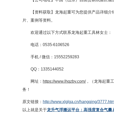
【资料获取】龙海起重可为您提供产品详细介
片、案例等资料。
欢迎通过以下方式联系龙海起重工具林女士：
电话：0535-6106526
手机 / 微信：15552259283
QQ：1335144052
网址：
https://www.lhqzby.com/
，（龙海起重
务！
原文链接：
http://www.xlglga.cn/hangqing/3777.htm
以上就是关于
龙升气浮搬运平台：高强度复合气囊,