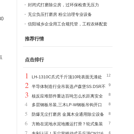
外包、本地劳务派遣服务商
封闭式打磨除尘房，过环保检查无压力
无尘负压打磨房 粉尘治理专业设备
0
信阳城乡企业用工合规托管，工程农林配套
社保劳务派遣方案
推荐行情
点
点击排行
1
12
LH-1310C爪式千斤顶10吨表面无漆处
2
9
理,晶圆厂无污染
半导体制造行业吊装选卢森堡SS.DSR不
3
8
锈钢旋转吊环,无污染
核反应堆部件重达百吨怎么长距离安全
4
8
多层钢板吊装,三木LP-W钢板吊钩开口
搬运？
5
8
尺寸5-300mm
防爆无尘打磨房 金属木业通用除尘设备
6
7
方舱在泥地水泥地搬运打滑？轮式集装
7
4
箱搬运车适配沥青粗糙路面
专利认证！无尘室移动式千斤顶CN216