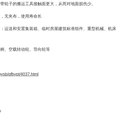
比带轮子的搬运工具接触面更大，从而对地面损伤少。
作，无夹布，使用寿命长
如：运送和安置集装箱、临时房屋建筑标准组件、重型机械、机
手柄、空载转动轮、导向轮等
bysb/qfbypt/4037.html
？