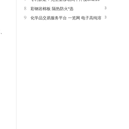
8
3
918436U
彩钢岩棉板 隔热防火*选
9
3
化学品交易服务平台 一览网 电子高纯溶
剂 大包装产品
床、