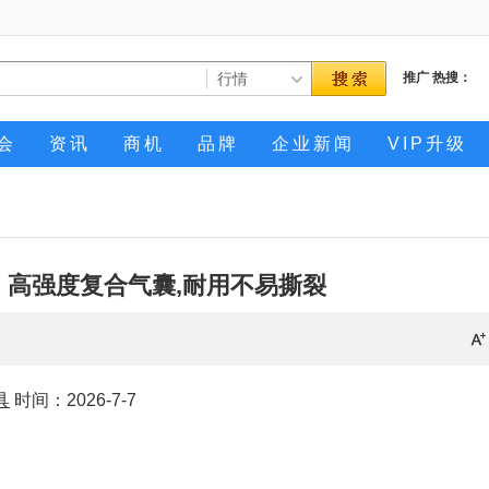
推广
热搜：
会
资讯
商机
品牌
企业新闻
VIP升级
：高强度复合气囊,耐用不易撕裂
具
时间：2026-7-7