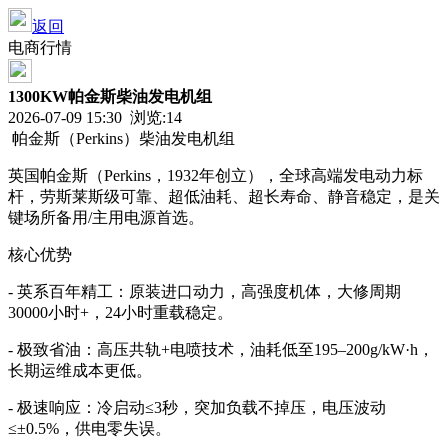
返回
电商行情
1300KW帕金斯柴油发电机组
2026-07-09 15:30 浏览:
14
帕金斯（
Perkins
）柴油发电机组
英国帕金斯（
Perkins
，
1932
年创立），全球高端发电动力标
杆，劳斯莱斯级可靠、超低油耗、超长寿命、静音稳定，是关
键场所备用
/
主用电源首选。
核心优势
-
英系百年精工：原装进口动力，高强度机体，大修周期
30000
小时
+
，
24
小时重载稳定。
-
极致省油：高压共轨
+
电喷技术，油耗低至
195
–
200g/kW
·
h
，
长期运维成本更低。
-
极速响应：冷启动≤
3
秒，突加负载不掉压，电压波动
≤±
0.5%
，供电零失误。