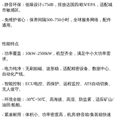
-
静音环保：低噪设计≤
75dB
，排放达国四
/
欧Ⅴ
/EPA
，适配城
市敏感区。
-
免维护省心：保养间隔
500
–
750
小时，全球服务网络，配件
通用。
性能特点
-
功率覆盖：
10kW
–
2500kW
，机型齐全，满足中小大功率需
求。
-
电力纯净：无刷励磁、波形稳，适配精密设备、数据中心、
自动化产线。
-
智能控制：
ECU
电控、四保护、远程监控、
ATS
自动切换、
无人值守。
-
环境全能：
-30
℃
~50
℃、高海拔、高湿、防盐雾，适应矿山
/
油田
/
船舶。
-
紧凑耐用：体积小、功率密度高，机房
/
静音箱
/
集装箱快速