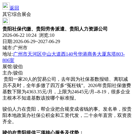
返回
其它综合展会
贵阳社保代缴、贵阳劳务派遣、贵阳人力资源公司
2026-06-22 10:24 浏览:
10
日期:2026-06-29~2027-06-29
城市:广州市
地址:
广州市天河区中山大道西140号华港商务大厦东塔803-
806室
展馆:骏伯
主办:骏伯
贵阳一家20人的贸易公司，去年因为社保基数报错、离职减
员不及时，全年多缴了四万多“冤枉钱”。2026年贵阳社保缴费
基数下限为4363.35元/月，上限为24645元/月--8-19，很多企业
主根本不知道基数该按哪个标准报。
骏伯人力在贵阳，帮企业把合规变成省钱的事。发名单，按贵
阳本地政策办社保公积金和工资代发，二十余年直营，双资质
齐全。
骏伯在
贵阳
提供三项核心服务及优势：