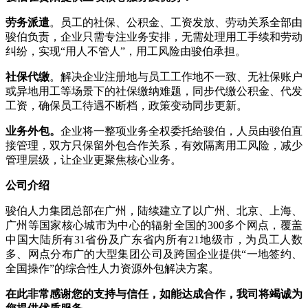
劳务派遣
。员工的社保、公积金、工资发放、劳动关系全部由
骏伯负责，企业只需专注业务安排，无需处理用工手续和劳动
纠纷，实现“用人不管人”，用工风险由骏伯承担。
社保
代缴
。解决企业注册地与员工工作地不一致、无社保账户
或异地用工等场景下的社保缴纳难题，同步代缴公积金、代发
工资，确保员工待遇不断档，政策变动同步更新。
业务外包。
企业将一整项业务全权委托给骏伯，人员由骏伯直
接管理，双方只保留外包合作关系，有效隔离用工风险，减少
管理层级，让企业更聚焦核心业务。
公司介绍
骏伯人力集团总部在广州，陆续建立了以广州、北京、上海、
广州等国家核心城市为中心的辐射全国的300多个网点，覆盖
中国大陆所有31省份及广东省内所有21地级市，为员工人数
多、网点分布广的大型集团公司及跨国企业提供“一地签约、
全国操作”的综合性人力资源外包解决方案。
在此非常感谢您的支持与信任，如能达成合作，我司将竭诚为