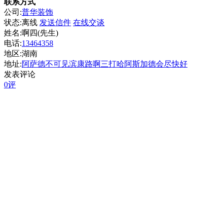
联系方式
公司:
普华装饰
状态:
离线
发送信件
在线交谈
姓名:啊四(先生)
电话:
13464358
地区:湖南
地址:
阿萨德不可见滨康路啊三打哈阿斯加德会尽快好
发表评论
0评