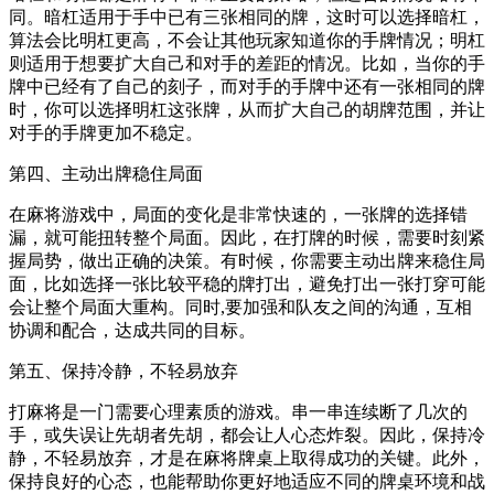
同。暗杠适用于手中已有三张相同的牌，这时可以选择暗杠，
算法会比明杠更高，不会让其他玩家知道你的手牌情况；明杠
则适用于想要扩大自己和对手的差距的情况。比如，当你的手
牌中已经有了自己的刻子，而对手的手牌中还有一张相同的牌
时，你可以选择明杠这张牌，从而扩大自己的胡牌范围，并让
对手的手牌更加不稳定。
第四、主动出牌稳住局面
在麻将游戏中，局面的变化是非常快速的，一张牌的选择错
漏，就可能扭转整个局面。因此，在打牌的时候，需要时刻紧
握局势，做出正确的决策。有时候，你需要主动出牌来稳住局
面，比如选择一张比较平稳的牌打出，避免打出一张打穿可能
会让整个局面大重构。同时,要加强和队友之间的沟通，互相
协调和配合，达成共同的目标。
第五、保持冷静，不轻易放弃
打麻将是一门需要心理素质的游戏。串一串连续断了几次的
手，或失误让先胡者先胡，都会让人心态炸裂。因此，保持冷
静，不轻易放弃，才是在麻将牌桌上取得成功的关键。此外，
保持良好的心态，也能帮助你更好地适应不同的牌桌环境和战