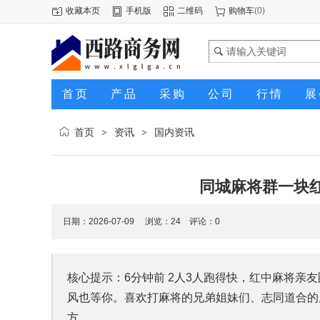
收藏本页
手机版
二维码
购物车
(
0
)
首页
产品
采购
公司
行情
展
首页
资讯
国内资讯
>
>
同城麻将群一块
日期：2026-07-09 浏览：
24
评论：0
核心提示：6分钟前 2人3人跑得快，红中麻将亲
风也等你。喜欢打麻将的兄弟姐妹们、志同道合的
方