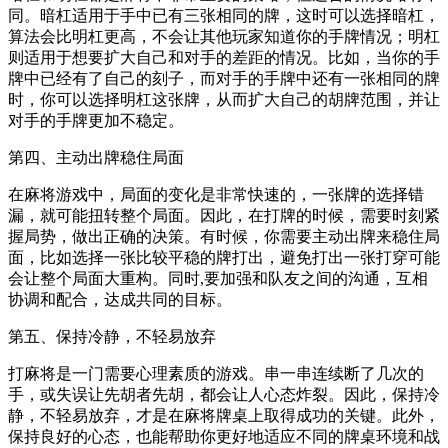
同。暗杠适用于手中已有三张相同的牌，这时可以选择暗杠，
算法会比明杠更高，不会让其他玩家知道你的手牌情况；明杠
则适用于想要扩大自己和对手的差距的情况。比如，当你的手
牌中已经有了自己的刻子，而对手的手牌中还有一张相同的牌
时，你可以选择明杠这张牌，从而扩大自己的胡牌范围，并让
对手的手牌更加不稳定。
第四、主动出牌稳住局面
在麻将游戏中，局面的变化是非常快速的，一张牌的选择错
漏，就可能扭转整个局面。因此，在打牌的时候，需要时刻紧
握局势，做出正确的决策。有时候，你需要主动出牌来稳住局
面，比如选择一张比较平稳的牌打出，避免打出一张打穿可能
会让整个局面大重构。同时,要加强和队友之间的沟通，互相
协调和配合，达成共同的目标。
第五、保持冷静，不轻易放弃
打麻将是一门需要心理素质的游戏。串一串连续断了几次的
手，或失误让先胡者先胡，都会让人心态炸裂。因此，保持冷
静，不轻易放弃，才是在麻将牌桌上取得成功的关键。此外，
保持良好的心态，也能帮助你更好地适应不同的牌桌环境和战