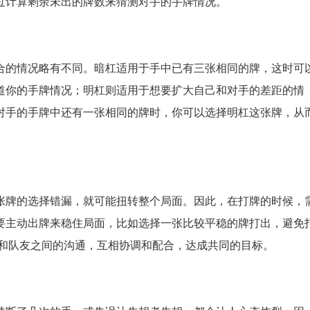
过计算剩余未出的牌数来猜测对手的手牌情况。
合的情况略有不同。暗杠适用于手中已有三张相同的牌，这时可
道你的手牌情况；明杠则适用于想要扩大自己和对手的差距的情
对手的手牌中还有一张相同的牌时，你可以选择明杠这张牌，从
。
张牌的选择错漏，就可能扭转整个局面。因此，在打牌的时候，
要主动出牌来稳住局面，比如选择一张比较平稳的牌打出，避免
强和队友之间的沟通，互相协调和配合，达成共同的目标。