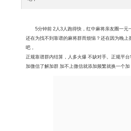
5分钟前 2人3人跑得快，红中麻将亲友圈一
还在为找不到靠谱的麻将群而烦恼？还在因为晚上
吧，
正规靠谱群内结算，人多火爆 不缺对手。正规平台
加微信了解加群 加不上微信就添加频繁就换一个加