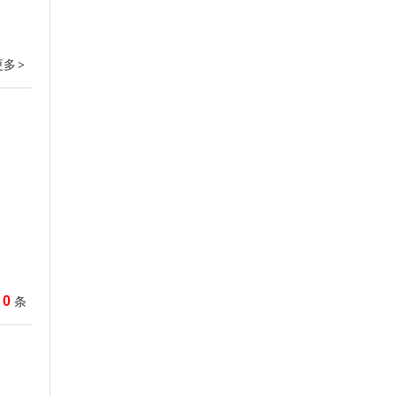
更多
>
0
条