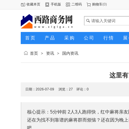
收藏本页
手机版
二维码
购物车
(
0
)
首页
产品
采购
公司
行情
展
首页
资讯
国内资讯
>
>
这里有
日期：2026-07-09 浏览：
27
评论：0
核心提示：5分钟前 2人3人跑得快，红中麻将亲
还在为找不到靠谱的麻将群而烦恼？还在因为晚上
吧，