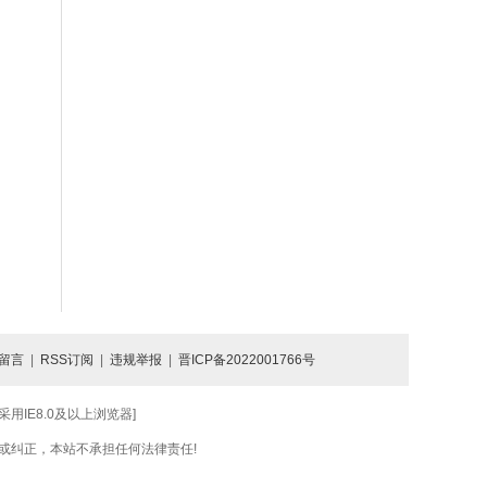
留言
|
RSS订阅
|
违规举报
|
晋ICP备2022001766号
IE8.0及以上浏览器]
或纠正，本站不承担任何法律责任!