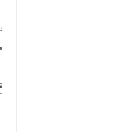
以
而
需
打