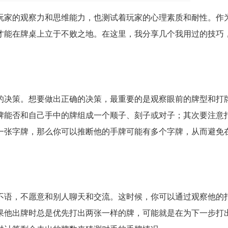
玩家的观察力和思维能力，也测试着玩家的心理素质和耐性。作
才能在牌桌上立于不败之地。在这里，我分享几个我用过的技巧
的决策。想要做出正确的决策，最重要的是观察眼前的牌型和打
牌能否和自己手中的牌组成一个顺子、刻子或对子；其次要注意
一张字牌，那么你可以推断他的手牌可能有多个字牌，从而避免
不语，不愿意和别人聊天和交流。这时候，你可以通过观察他的
果他出牌时总是优先打出两张一样的牌，可能就是在为下一步打