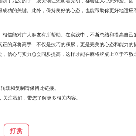
续断了几次的手，或失误让先胡者先胡，都会让人心态炸裂。因
得成功的关键。此外，保持良好的心态，也能帮助你更好地适应
，相信能对广大麻友有所帮助。在实践中，不断总结和提高自己
真正的麻将高手，不仅是技巧的积累，更是完美的心态和能力的
会，信心与实力总会同步提高，这样才能在麻将牌桌上立于不败
，转载和复制请保留此链接。
，关注我们，带您了解更多相关内容。
打赏