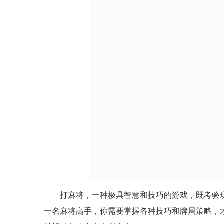
打麻将，一种极具智慧和技巧的游戏，既考验
一名麻将高手，你需要掌握各种技巧和牌局策略，