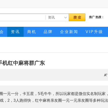
推广
热搜：
会
资讯
商机
品牌
企业新闻
VIP升级
手机红中麻将群广东
友圈一元一分，卡五星，5毛牛牛，所以玩家都是微信实名制玩家
游戏，2，3人跑得快，红中麻将亲友圈一元一元亲友圈等多种玩