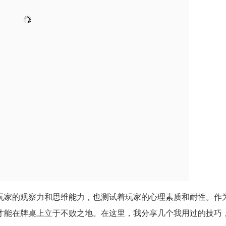
玩家的观察力和思维能力，也测试着玩家的心理素质和耐性。作
才能在牌桌上立于不败之地。在这里，我分享几个我用过的技巧