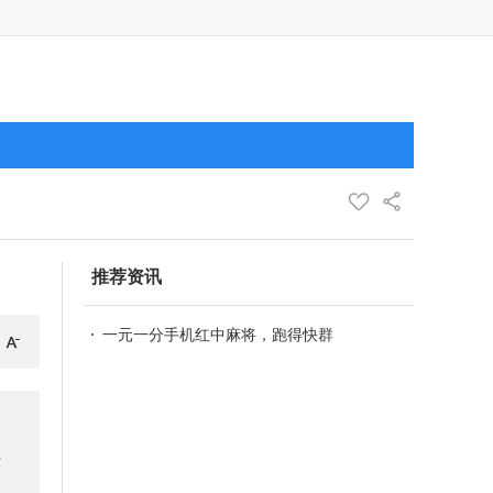
推荐资讯
一元一分手机红中麻将，跑得快群
，
法