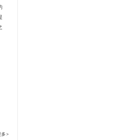
的
提
之
更多
>