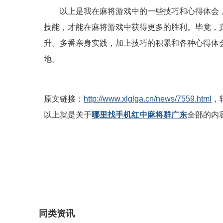
以上是我在麻将游戏中的一些技巧和心得体会
技能，才能在麻将游戏中获得更多的胜利。毕竟，
升。多番亲身实践，加上技巧的积累和各种心得体
地。
原文链接：
http://www.xlglga.cn/news/7559.html
，
以上就是关于
哪里找手机红中麻将群广东
全部的内
同类资讯