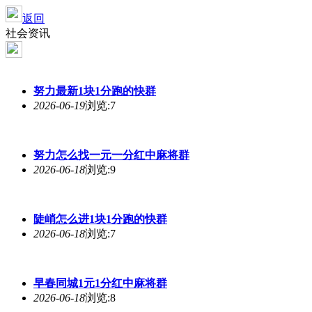
返回
社会资讯
努力最新1块1分跑的快群
2026-06-19
浏览:7
努力怎么找一元一分红中麻将群
2026-06-18
浏览:9