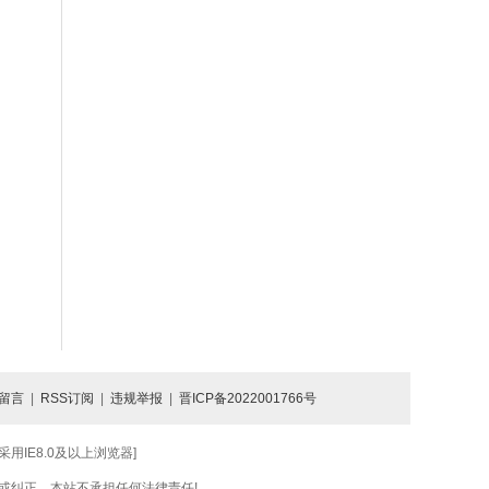
留言
|
RSS订阅
|
违规举报
|
晋ICP备2022001766号
IE8.0及以上浏览器]
或纠正，本站不承担任何法律责任!