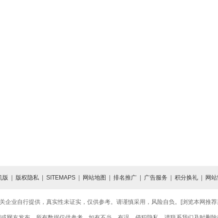
机版
|
版权隐私
|
SITEMAPS
|
网站地图
|
排名推广
|
广告服务
|
积分换礼
|
网站
关企业自行提供，真实性未证实，仅供参考。请谨慎采用，风险自负。[浏览本网推荐采用
网或网友发布，所有数据仅供参考，如有不当、有误、侵犯隐私，请联系我们及时删除