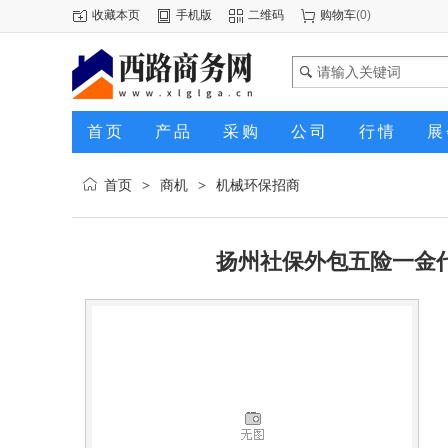
收藏本页
手机版
二维码
购物车
(
0
)
首页
产品
采购
公司
行情
展
首页
商机
机械环保招商
>
>
扬州社保外包五险一金