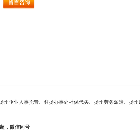
扬州企业人事托管、驻扬办事处社保代买、扬州劳务派遣、扬州
朱志超，微信同号