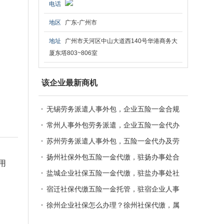
电话
地区
广东-广州市
地址
广州市天河区中山大道西140号华港商务大
厦东塔803~806室
该企业最新商机
无锡劳务派遣人事外包，企业五险一金合规
托管服务
常州人事外包劳务派遣，企业五险一金代办
合规服务
苏州劳务派遣人事外包，五险一金代办及劳
资法务一站式服务
扬州社保外包五险一金代缴，驻扬办事处合
用
规人事托管服务
盐城企业社保五险一金代缴，驻盐办事处社
保外包劳务派遣
宿迁社保代缴五险一金托管，驻宿企业人事
外包劳务派遣
徐州企业社保怎么办理？徐州社保代缴，属
地五险一金托管服务