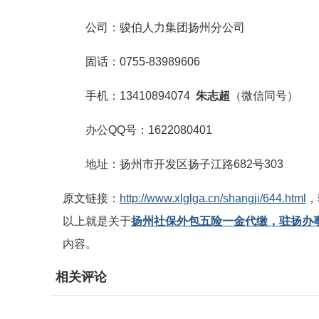
公司：骏伯人力集团扬州分公司
固话：0755-83989606
手机：13410894074
朱
志超
（微信同号）
办公QQ号：1622080401
地址：扬州市开发区扬子江路682号303
原文链接：
http://www.xlglga.cn/shangji/644.html
，
以上就是关于
扬州社保外包五险一金代缴，驻扬办
内容。
相关评论