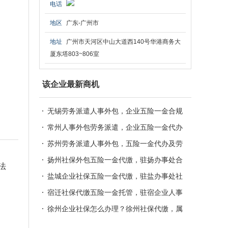
电话
地区
广东-广州市
地址
广州市天河区中山大道西140号华港商务大
厦东塔803~806室
该企业最新商机
无锡劳务派遣人事外包，企业五险一金合规
托管服务
常州人事外包劳务派遣，企业五险一金代办
合规服务
苏州劳务派遣人事外包，五险一金代办及劳
资法务一站式服务
扬州社保外包五险一金代缴，驻扬办事处合
法
规人事托管服务
盐城企业社保五险一金代缴，驻盐办事处社
保外包劳务派遣
宿迁社保代缴五险一金托管，驻宿企业人事
外包劳务派遣
徐州企业社保怎么办理？徐州社保代缴，属
地五险一金托管服务