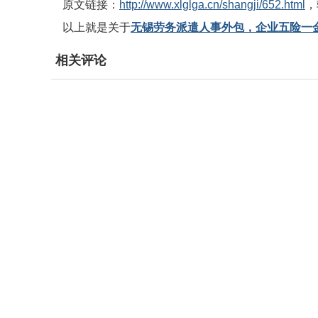
原文链接：
http://www.xlglga.cn/shangji/652.html
，
以上就是关于
无锡劳务派遣人事外包，企业五险一
相关评论