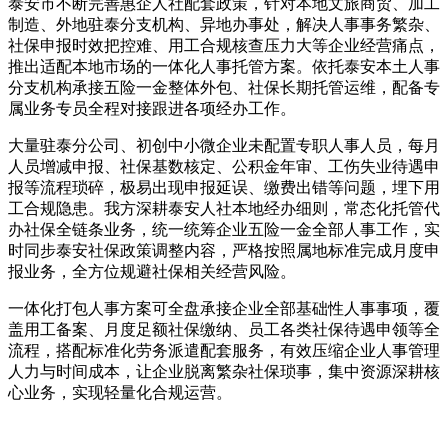
泰安市不断完善惠企人社配套政策，针对本地文旅商贸、加工
制造、外地驻泰分支机构、异地办事处，解决人事事务繁杂、
社保申报时效把控难、用工合规核查压力大等企业经营痛点，
推出适配本地市场的一体化人事托管方案。依托泰安本土人事
分支机构承接五险一金整体外包、社保长期托管运维，配备专
属业务专员全程对接跟进各项经办工作。
大量驻泰分公司、初创中小微企业未配置专职人事人员，每月
人员增减申报、社保基数核定、公积金年审、工伤失业待遇申
报等流程琐碎，极易出现申报延误、缴费出错等问题，埋下用
工合规隐患。我方深耕泰安人社本地经办细则，常态化托管代
办社保全链条业务，统一统筹企业五险一金全部人事工作，实
时同步泰安社保政策调整内容，严格按照属地标准完成月度申
报业务，全方位规避社保相关经营风险。
一体化打包人事方案可全盘承接企业全部基础性人事事项，覆
盖用工备案、月度足额社保缴纳、员工各类社保待遇申领等全
流程，搭配标准化劳务派遣配套服务，有效压缩企业人事管理
人力与时间成本，让企业脱离繁杂社保琐事，集中资源深耕核
心业务，实现轻量化合规运营。